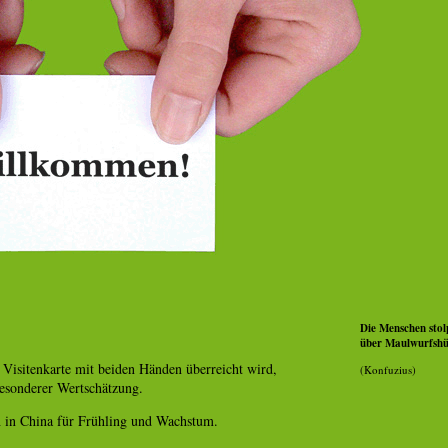
Die Menschen stol
über Maulwurfshü
Visitenkarte mit beiden Händen überreicht wird,
(Konfuzius)
besonderer Wertschätzung.
h in China für Frühling und Wachstum.